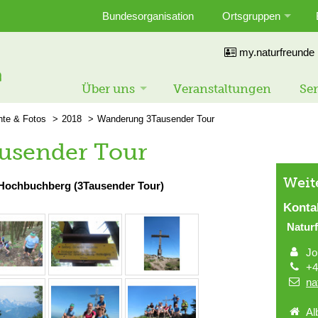
Bundesorganisation
Ortsgruppen
my.naturfreunde
Über uns
Veranstaltungen
Ser
hte & Fotos
2018
Wanderung 3Tausender Tour
usender Tour
Weit
 Hochbuchberg (3Tausender Tour)
Konta
Natur
Jo
+4
na
Al