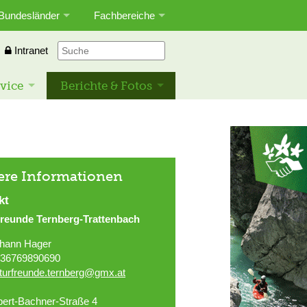
Bundesländer
Fachbereiche
Intranet
vice
Berichte & Fotos
ere Informationen
kt
freunde Ternberg-Trattenbach
hann Hager
36769890690
turfreunde.ternberg@gmx.at
bert-Bachner-Straße 4