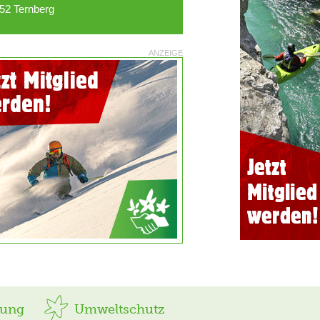
52 Ternberg
ANZEIGE
rung
Umweltschutz